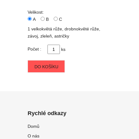
Velikost:
A
B
C
1 velkokvětá růže, drobnokvěté růže,
závoj, zleleň, astričky
Počet :
ks
DO KOŠÍKU
Rychlé odkazy
Domů
O nás