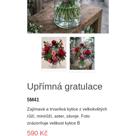
Upřímná gratulace
5M41
Zajímavá a trvanlivá kytice z velkokvětých
růží, minirůží, aster, závoje. Foto
znázorňuje velikost kytice B
590 Kč