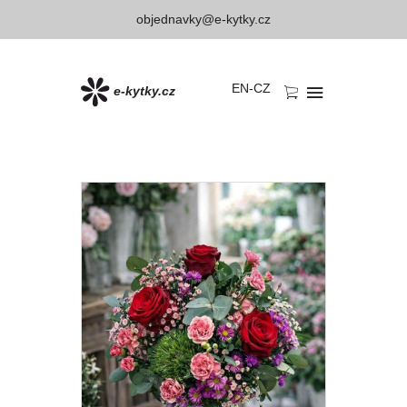
objednavky@e-kytky.cz
EN
-
CZ
e-kytky.cz