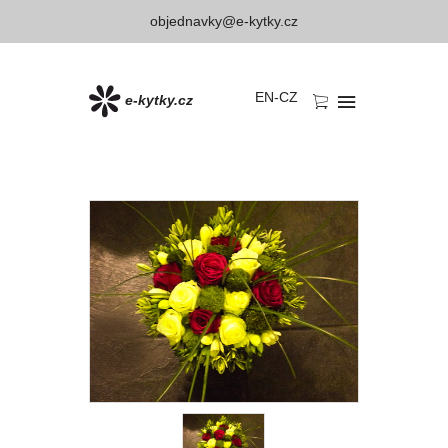
objednavky@e-kytky.cz
EN
-
CZ
e-kytky.cz