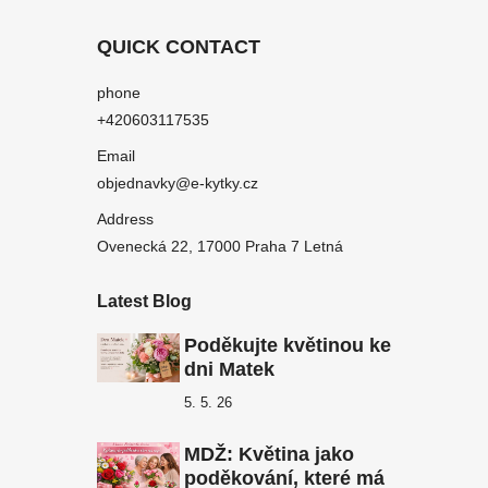
QUICK CONTACT
phone
+420603117535
Email
objednavky@e-kytky.cz
Address
Ovenecká 22, 17000 Praha 7 Letná
Latest Blog
Poděkujte květinou ke
dni Matek
5. 5. 26
MDŽ: Květina jako
poděkování, které má