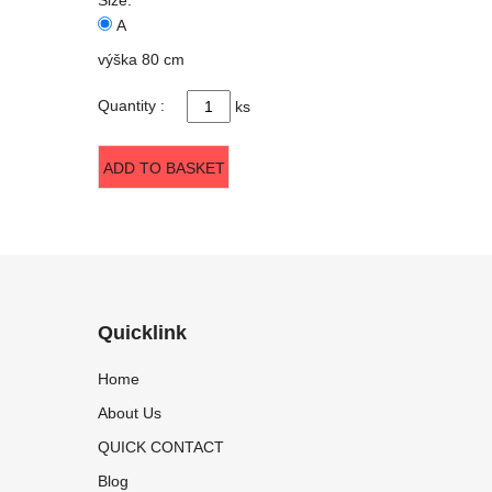
A
výška 80 cm
Quantity :
ks
ADD TO BASKET
Quicklink
Home
About Us
QUICK CONTACT
Blog