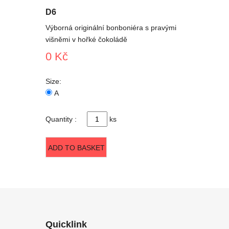
D6
Výborná originální bonboniéra s pravými
višněmi v hořké čokoládě
0 Kč
Size:
A
Quantity :
ks
ADD TO BASKET
Quicklink