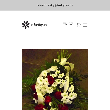
objednavky@e-kytky.cz
EN
-
CZ
e-kytky.cz