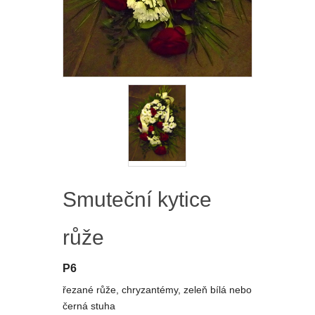
Smuteční kytice
růže
P6
řezané růže, chryzantémy, zeleň bílá nebo
černá stuha