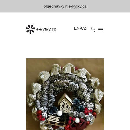
objednavky@e-kytky.cz
EN
-
CZ
e-kytky.cz