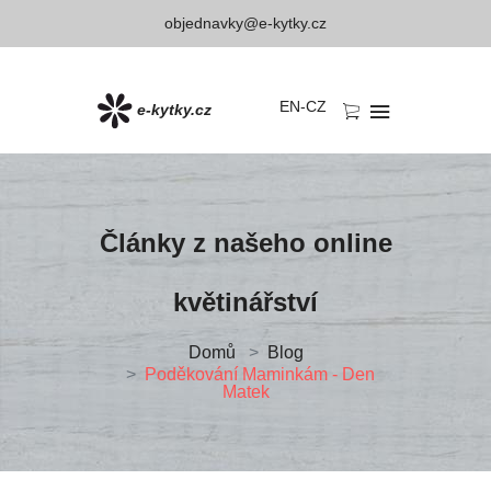
objednavky@e-kytky.cz
EN
-
CZ
e-kytky.cz
Články z našeho
online
květinářství
Domů
Blog
Poděkování Maminkám - Den
Matek