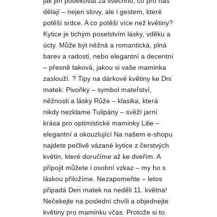
jak jim poděkovat za všechno, co pro nás
dělají – nejen slovy, ale i gestem, které
potěší srdce. A co potěší více než květiny?
Kytice je tichým poselstvím lásky, vděku a
úcty. Může být něžná a romantická, plná
barev a radosti, nebo elegantní a decentní
– přesně taková, jakou si vaše maminka
zaslouží. ? Tipy na dárkové květiny ke Dni
matek: Pivoňky – symbol mateřství,
něžnosti a lásky Růže – klasika, která
nikdy nezklame Tulipány – svěží jarní
krása pro optimistické maminky Lilie –
elegantní a okouzlující Na našem e-shopu
najdete pečlivě vázané kytice z čerstvých
květin, které doručíme až ke dveřím. A
připojit můžete i osobní vzkaz – my ho s
láskou přiložíme. Nezapomeňte – letos
připadá Den matek na neděli 11. května!
Nečekejte na poslední chvíli a objednejte
květiny pro maminku včas. Protože si to